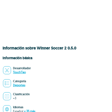
Información sobre Winner Soccer 2 0.5.0
Información básica
Desarrollador
TouchTao
Categoría
Deportes
Clasificación
+3
Idiomas
Español
y 35 más