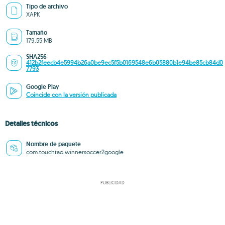
Tipo de archivo
XAPK
Tamaño
179.55 MB
SHA256
412b2feecb4e5994b26a0be9ec5f5b0169548e6b05880b1e94be85cb84d0
7793
Google Play
Coincide con la versión publicada
Detalles técnicos
Nombre de paquete
com.touchtao.winnersoccer2google
PUBLICIDAD