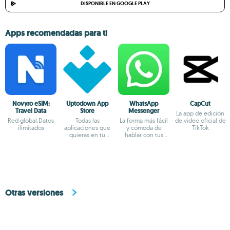
DISPONIBLE EN GOOGLE PLAY
Apps recomendadas para ti
Novyro eSIM:
Uptodown App
WhatsApp
CapCut
Travel Data
Store
Messenger
La app de edición
Red global,Datos
Todas las
La forma más fácil
de vídeo oficial de
ilimitados
aplicaciones que
y cómoda de
TikTok
quieras en tu
hablar con tus
terminal Android
amigos
Otras versiones