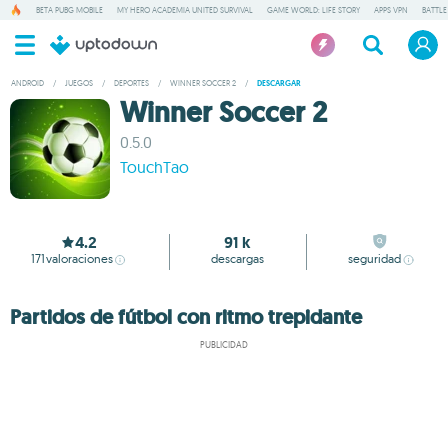
BETA PUBG MOBILE
MY HERO ACADEMIA UNITED SURVIVAL
GAME WORLD: LIFE STORY
APPS VPN
BATTLE
ANDROID
/
JUEGOS
/
DEPORTES
/
WINNER SOCCER 2
/
DESCARGAR
Winner Soccer 2
0.5.0
TouchTao
4.2
91 k
171
valoraciones
descargas
seguridad
Partidos de fútbol con ritmo trepidante
PUBLICIDAD