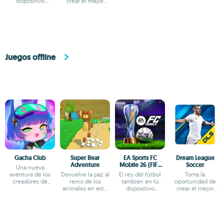
dispositivo
crear el mejor
Network
Android
equipo de fútbol
Juegos offline
Gacha Club
Super Bear
EA Sports FC
Dream League
Adventure
Mobile 26 (FIFA
Soccer
Una nueva
Fútbol)
aventura de los
Devuelve la paz al
El rey del fútbol
Toma la
creadores de
reino de los
también en tu
oportunidad de
Gacha Life
animales en este
dispositivo
crear el mejor
plataformas 3D
Android
equipo de fútbol