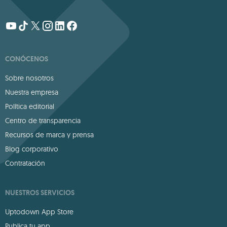
CONÓCENOS
Sobre nosotros
Nuestra empresa
Política editorial
Centro de transparencia
Recursos de marca y prensa
Blog corporativo
Contratación
NUESTROS SERVICIOS
Uptodown App Store
Publica tu app