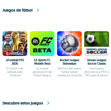
Juegos de fútbol
eFootball PES
EA Sports FC
Rocket League
Dream League
2026
Mobile Beta
Sideswipe
Soccer Classic
El fútbol más
La nueva
Disfruta del mejor
Una buena
realista para
generación de
fútbol sobre
alternativa a FIFA o
Android
fútbol llega a
ruedas en Android
PES para Android
Android
Descubre estos juegos